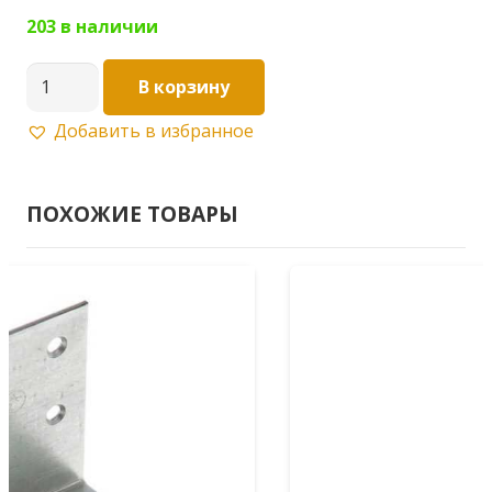
203 в наличии
Количество
В корзину
товара
Добавить в избранное
Опора
бруса
раскрытая
ПОХОЖИЕ ТОВАРЫ
OBR
R
100х140