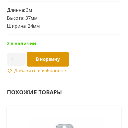
Длинна: 3м
Высота: 37мм
Ширина: 24мм
2 в наличии
Количество
В корзину
товара
Добавить в избранное
Плинтус
для
столешниц
ПОХОЖИЕ ТОВАРЫ
LK
37x24x3,0м
Слоновая
кость