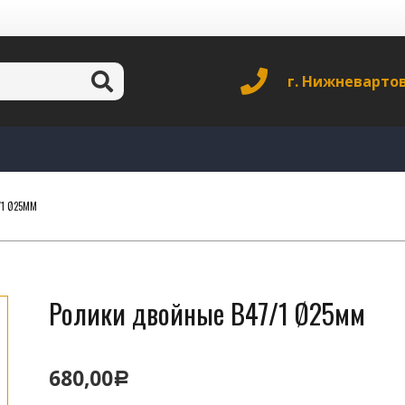
г. Нижневарто
/1 Ø25ММ
Ролики двойные B47/1 Ø25мм
680,00
Р