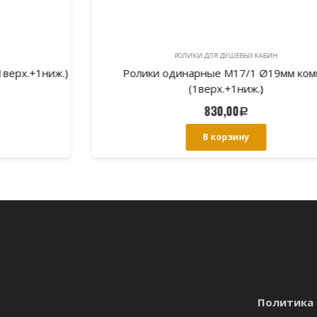
РОЛИКИ ДЛЯ ДУШЕВЫХ КАБИН
)
Ролики одинарные M17/1 Ø19мм компл.
(1верх.+1ниж.)
830,00
Р
В корзину
Политика 