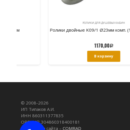
РОЛИКИ ДЛЯ ДУШЕВЫХ КАБИН
Ролики двойные K09/1 Ø23мм комп. (1верх.+1ниж.
1170,00
Р
В корзину
© 2008-
2026
ИП Типаков А.И.
ИНН 860311377835
ОРГНИП 304860318400181
Разработка сайта –
COMRAD