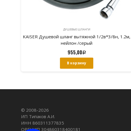
ДУШЕВЫЕ ШЛАНГИ
нерж.
KAISER Душевой шланг вытяжной 1/2в*3/8н, 1.2м,
нейлон /серый
955,00
Р
В корзину
© 2008-
2026
ИП Типаков А.И.
ИНН 860311377835
ОРГНИП 304860318400181