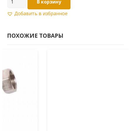
В корзину
товара
Добавить в избранное
Шланг
наливной
в
ПОХОЖИЕ ТОВАРЫ
упаковке
4,5
м
SHIIB450