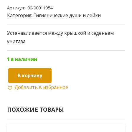
Артикул:
00-00011954
Категория:
Гигиенические души и лейки
Устанавливается между крышкой и седеньем
унитаза
1 в наличии
В корзину
Количество
Добавить в избранное
товара
Смеситель
KAISER
ПОХОЖИЕ ТОВАРЫ
County
с
гигиен.