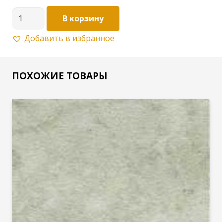
Количество
В корзину
товара
Добавить в избранное
Стеновая
Панель
6мм
ПОХОЖИЕ ТОВАРЫ
Цвет:Аламбра
темная
289
Т