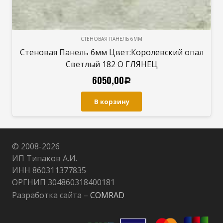
СТЕНОВАЯ ПАНЕЛЬ 6ММ
Стеновая Панель 6мм Цвет:Белый Узор 127
ГЛЯНЕЦ
6050,00
Р
В корзину
© 2008-
2026
ИП Типаков А.И.
ИНН 860311377835
ОРГНИП 304860318400181
Разработка сайта –
COMRAD