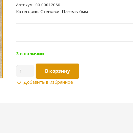
Артикул:
00-00012060
Категория:
Стеновая Панель 6мм
3 в наличии
Количество
В корзину
товара
Стеновая
Добавить в избранное
Панель
6мм
Цвет:Мрамор
саламанка
35Г