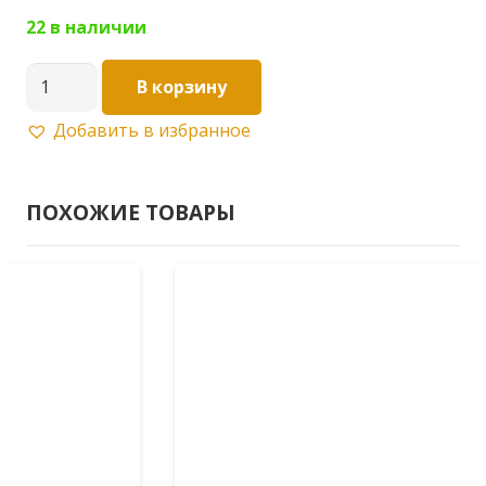
22 в наличии
Количество
В корзину
товара
Добавить в избранное
Талреп
DIN
1480
ПОХОЖИЕ ТОВАРЫ
кольцо-
кольцо
М12