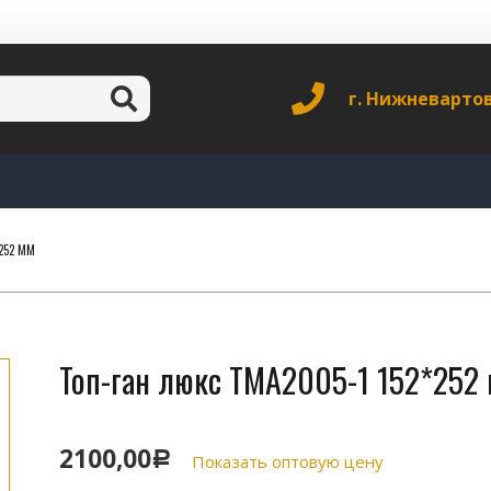
г. Нижневарто
*252 ММ
Топ-ган люкс TMA2005-1 152*252
2100,00
Р
Показать оптовую цену