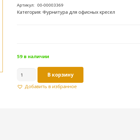
Артикул:
00-00003369
Категория:
Фурнитура для офисных кресел
59 в наличии
Количество
В корзину
товара
Топ-
Добавить в избранное
ган
люкс
TMA2005-
1
152*252
мм