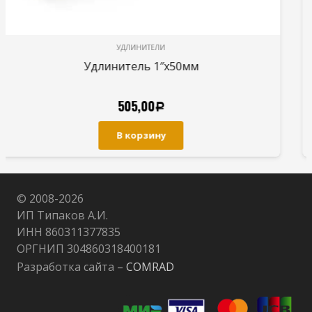
УДЛИНИТЕЛИ
Удлинитель 1″х40мм
400,00
Р
В корзину
© 2008-
2026
ИП Типаков А.И.
ИНН 860311377835
ОРГНИП 304860318400181
Разработка сайта –
COMRAD