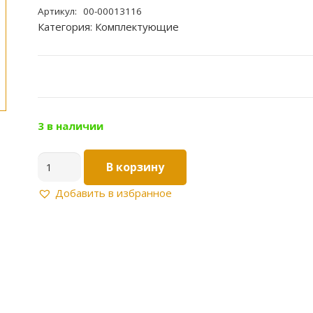
Артикул:
00-00013116
Категория:
Комплектующие
3 в наличии
Количество
В корзину
товара
Угловое
Добавить в избранное
соедин.
г/
ш
3/4"
х
1/2"
пара