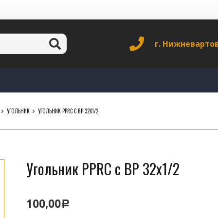
г. Нижневарто
УГОЛЬНИК
УГОЛЬНИК PPRC С ВР 32Х1/2
Угольник PPRC с ВР 32х1/2
100,00
Р