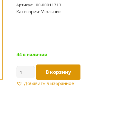
Артикул:
00-00011713
Категория:
Угольник
44 в наличии
Количество
В корзину
товара
Угольник
Добавить в избранное
PPRC
с
ВР
32х1/2