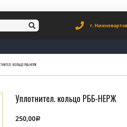
г. Нижневарто
ТНИТЕЛ. КОЛЬЦО РББ-НЕРЖ
Уплотнител. кольцо РББ-НЕРЖ
250,00
Р