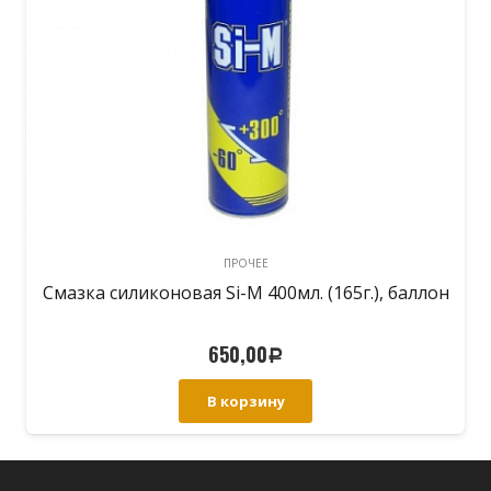
ПРОЧЕЕ
Si-M 400мл. (165г.), баллон
Обезжириватель Сант
650,00
49
Р
В корзину
В 