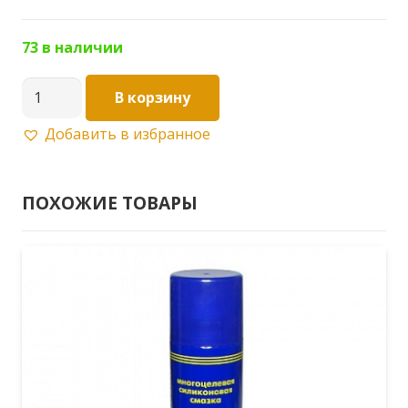
73 в наличии
Количество
В корзину
товара
Добавить в избранное
Уплотнительное
кольцо
D
ПОХОЖИЕ ТОВАРЫ
34*40мм
д/
резьбовых
«американок»
1-
1/4"