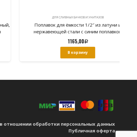
ДЛЯ СЛИВНЫХ БАЧКОВ И УНИТАЗОВ
Поплавок для ёмкости 1/2″ из латуни и
Ар
нержавеющей стали с синим поплавком
1165,00
Р
В корзину
в отношении обработки персональных данных
Публичная оферта