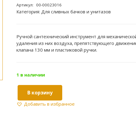
Артикул:
00-00023016
Категория:
Для сливных бачков и унитазов
Ручной сантехнический инструмент для механической
удаления из них воздуха, препятствующего движению
клапана 130 мм и пластиковой ручки.
1 в наличии
В корзину
Количество
товара
Добавить в избранное
Вантуз
конический
D=130
мм
с