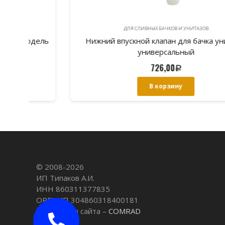
ДЛЯ СЛИВНЫХ БАЧКОВ И УНИТАЗОВ
дель
Нижний впускной клапан для бачка унитаза,
универсальный
726,00
Р
В корзину
© 2008-
2026
ИП Типаков А.И.
ИНН 860311377835
ОРГНИП 304860318400181
Разработка сайта –
COMRAD