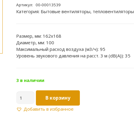
Артикул:
00-00013539
Категория:
Бытовые вентиляторы, тепловентиляторы
Размер, мм: 162х168
Диаметр, мм: 100
Максимальный расход воздуха (м3/ч): 95
Уровень звукового давления на расст. 3 м (dB(A)): 35
3 в наличии
Количество
В корзину
товара
Вентилятор
Добавить в избранное
бытовой
FAVORITE
4