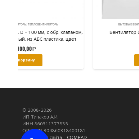
БЫТОВЫЕ ВЕНТИЛЯТОРЫ, ТЕПЛОВЕНТИЛЯТОРЫ
паном,
Вентилятор бытовой BREEZE 5C ivory
вет
4510,00
Р
В корзину
© 2008-
2026
ИП Типаков А.И.
ИНН 860311377835
ОРГНИП 304860318400181
Разработка сайта –
COMRAD