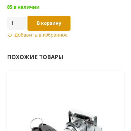
85 в наличии
Количество
В корзину
товара
Добавить в избранное
Замок
для
щитка
ПОХОЖИЕ ТОВАРЫ
с
трехгранным
ключом