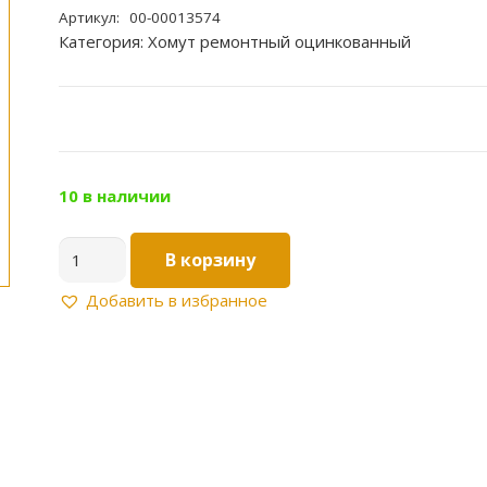
Артикул:
00-00013574
Категория:
Хомут ремонтный оцинкованный
10 в наличии
Количество
В корзину
товара
Хомут
Добавить в избранное
ремонтый
оцинкованный
1"
32-
35мм