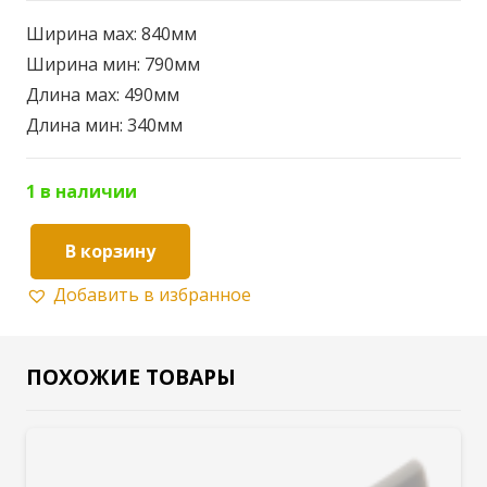
Ширина мах: 840мм
Ширина мин: 790мм
Длина мах: 490мм
Длина мин: 340мм
1 в наличии
В корзину
Количество
Добавить в избранное
товара
Лоток
для
ПОХОЖИЕ ТОВАРЫ
столовых
приборов.
Д.340-
490мм.ш.790-