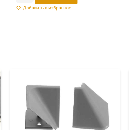
товара
Плинтус
Добавить в избранное
пластиковый
с
ровной
вставкой
3,05м