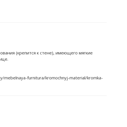
нования (крепится к стене), имеющего мягкие
ице.
y/mebelnaya-furnitura/kromochnyj-material/kromka-