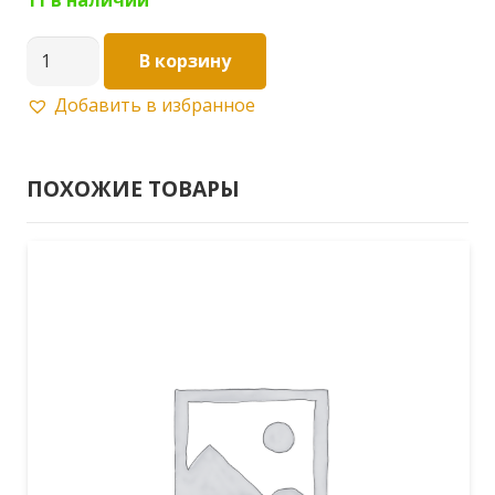
Количество
В корзину
товара
Добавить в избранное
Подводка
для
воды
ПОХОЖИЕ ТОВАРЫ
1/2"
ШГ
2м