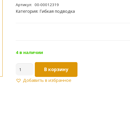
Артикул:
00-00012319
Категория:
Гибкая подводка
4 в наличии
Количество
В корзину
товара
Подводка
Добавить в избранное
для
воды
3/4"
ГГ
0,5м