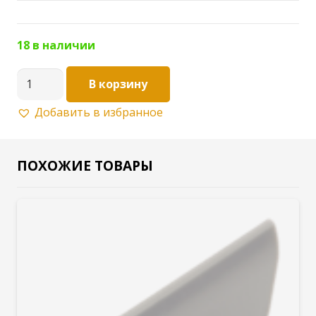
18 в наличии
Количество
В корзину
товара
Добавить в избранное
Противоскользящее
покрытие
для
ПОХОЖИЕ ТОВАРЫ
ящиков
Ш480
х
1000
метр
прозрачный